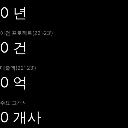
0
년
이전 프로젝트(22'-23')
0
건
매출액(22'-23')
0
억
주요 고객사
0
개사