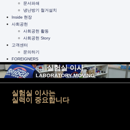
문서파쇄
냉난방기 철거설치
Inside 현장
사회공헌
사회공헌 활동
사회공헌 Story
고객센터
문의하기
FOREIGNERS
실험실 이사
LABORATORY MOVING
실험실 이사는
실력이 중요합니다