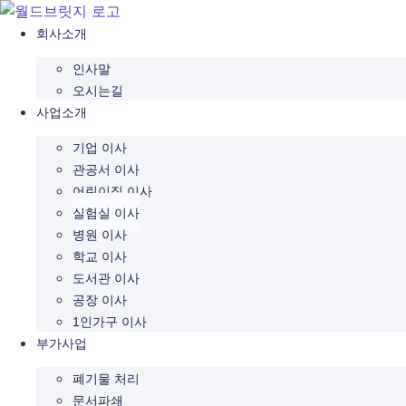
콘
텐
회사소개
츠
인사말
로
오시는길
건
사업소개
너
뛰
기업 이사
기
관공서 이사
어린이집 이사
실험실 이사
병원 이사
학교 이사
도서관 이사
공장 이사
1인가구 이사
부가사업
폐기물 처리
문서파쇄