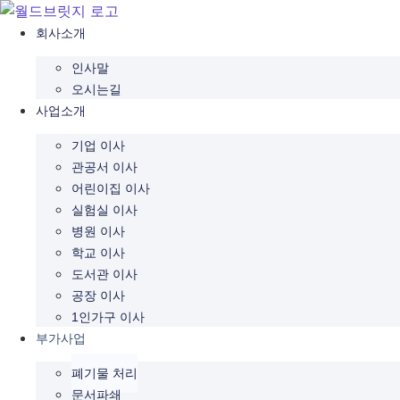
콘
텐
회사소개
츠
인사말
로
오시는길
건
사업소개
너
뛰
기업 이사
기
관공서 이사
어린이집 이사
실험실 이사
병원 이사
학교 이사
도서관 이사
공장 이사
1인가구 이사
부가사업
폐기물 처리
문서파쇄