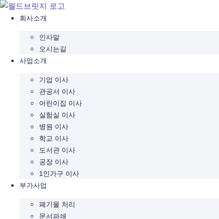
콘
텐
회사소개
츠
인사말
로
오시는길
건
사업소개
너
뛰
기업 이사
기
관공서 이사
어린이집 이사
실험실 이사
병원 이사
학교 이사
도서관 이사
공장 이사
1인가구 이사
부가사업
폐기물 처리
문서파쇄