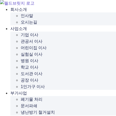
콘
텐
회사소개
츠
인사말
로
오시는길
건
사업소개
너
기업 이사
뛰
관공서 이사
기
어린이집 이사
실험실 이사
병원 이사
학교 이사
도서관 이사
공장 이사
1인가구 이사
부가사업
폐기물 처리
문서파쇄
냉난방기 철거설치